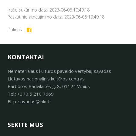
Įrašo sukūrimo data: 2023-06-06 10:49:18
Paskutinio atnaujinimo data: 2023-06-06 10:49:18
Dalintis
KONTAKTAI
Nematerialaus kultūros paveldo vertybių sąvadas
Lietuvos nacionalinis kultūros centras
Barboros Radvilaitės g. 8, 01124 Vilnius
Tel.: +370 5 210 7669
El. p. savadas@lnkc.lt
SEKITE MUS