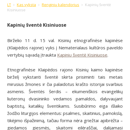
LT
Kas vyksta
Renginių kalendorius
Kapinių šventė
Kisiniuose
Kapinių šventė Kisiniuose
Birželio 11 d. 15 val. Kisinių etnografinėse kapinėse
(Klaipėdos rajone) vyks į Nematerialaus kultūros paveldo
vertybių sąvadą įtraukta
Kapinių šventė Kisiniuose
.
Etnografinėse Klaipėdos rajono Kisinių kaimo kapinėse
birželį vykstanti šventė skirta prisiminti tais metais
mirusius žmones ir čia palaidotus krašto istorijai svarbius
asmenis. Šventės šerdis – ekumeniškos evangelikų
liuteronų dvasininko vedamos pamaldos, dalyvaujant
baptistų, katalikų šventikams. Susibūrimo eiga išlaiko
žodžio liturgijos elementus: psalmes, skaitinius, pamokslą,
tikėjimo išpažinimą, tačiau forma nėra griežtai apibrėžta –
giedamos giesmės, skaitomi eilėraščiai, dalijamasi