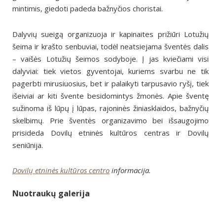
mintimis, giedoti padeda bažnyčios choristai.
Dalyvių sueigą organizuoja ir kapinaites prižiūri Lotužių
šeima ir krašto senbuviai, todėl neatsiejama šventės dalis
– vaišės Lotužių šeimos sodyboje. Į jas kviečiami visi
dalyviai: tiek vietos gyventojai, kuriems svarbu ne tik
pagerbti mirusiuosius, bet ir palaikyti tarpusavio ryšį, tiek
išeiviai ar kiti švente besidomintys žmonės. Apie šventę
sužinoma iš lūpų į lūpas, rajoninės žiniasklaidos, bažnyčių
skelbimų. Prie šventės organizavimo bei išsaugojimo
prisideda Dovilų etninės kultūros centras ir Dovilų
seniūnija.
Dovilų etninės kultūros centro
informacija.
Nuotraukų galerija