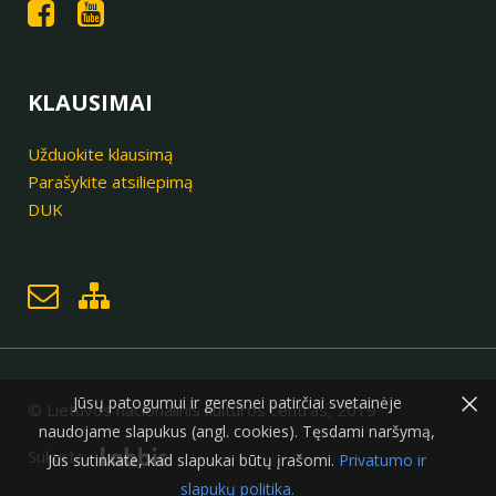
KLAUSIMAI
Užduokite klausimą
Parašykite atsiliepimą
DUK
×
Jūsų patogumui ir geresnei patirčiai svetainėje
© Lietuvos nacionalinis kultūros centras, 2019
naudojame slapukus (angl. cookies). Tęsdami naršymą,
Sukurta:
Jūs sutinkate, kad slapukai būtų įrašomi.
Privatumo ir
slapukų politika.