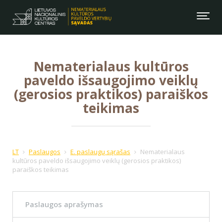
Nematerialaus kultūros
paveldo išsaugojimo veiklų
(gerosios praktikos) paraiškos
teikimas
LT
Paslaugos
E. paslaugų sąrašas
Nematerialaus
kultūros paveldo išsaugojimo veiklų (gerosios praktikos)
paraiškos teikimas
Paslaugos aprašymas