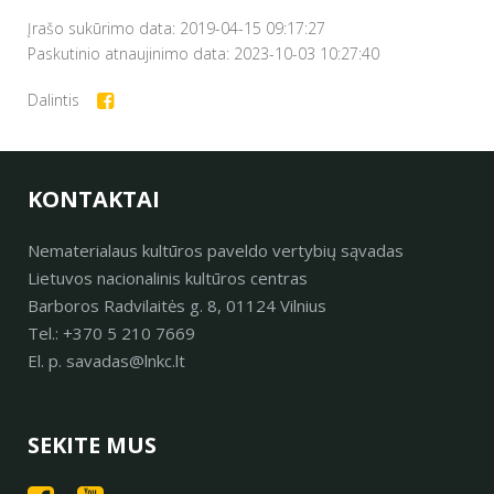
Įrašo sukūrimo data: 2019-04-15 09:17:27
Paskutinio atnaujinimo data: 2023-10-03 10:27:40
Dalintis
KONTAKTAI
Nematerialaus kultūros paveldo vertybių sąvadas
Lietuvos nacionalinis kultūros centras
Barboros Radvilaitės g. 8, 01124 Vilnius
Tel.: +370 5 210 7669
El. p. savadas@lnkc.lt
SEKITE MUS