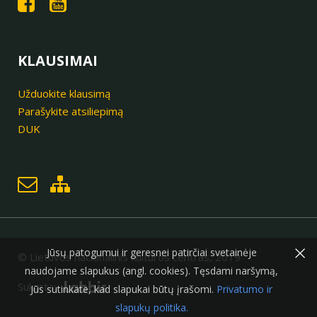
KLAUSIMAI
Užduokite klausimą
Parašykite atsiliepimą
DUK
×
Jūsų patogumui ir geresnei patirčiai svetainėje
© Lietuvos nacionalinis kultūros centras, 2019
naudojame slapukus (angl. cookies). Tęsdami naršymą,
Sukurta:
Jūs sutinkate, kad slapukai būtų įrašomi.
Privatumo ir
slapukų politika.