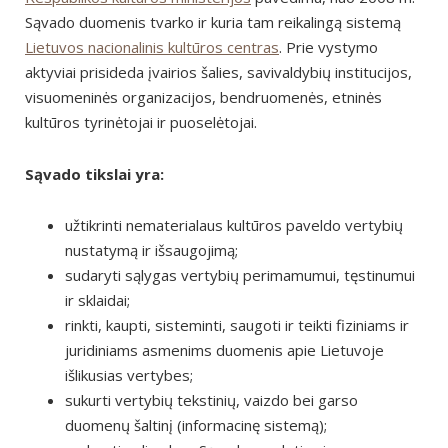
Sąvado duomenis tvarko ir kuria tam reikalingą sistemą
Lietuvos nacionalinis kultūros centras
. Prie vystymo
aktyviai prisideda įvairios šalies, savivaldybių institucijos,
visuomeninės organizacijos, bendruomenės, etninės
kultūros tyrinėtojai ir puoselėtojai.
Sąvado tikslai yra:
užtikrinti nematerialaus kultūros paveldo vertybių
nustatymą ir išsaugojimą;
sudaryti sąlygas vertybių perimamumui, tęstinumui
ir sklaidai;
rinkti, kaupti, sisteminti, saugoti ir teikti fiziniams ir
juridiniams asmenims duomenis apie Lietuvoje
išlikusias vertybes;
sukurti vertybių tekstinių, vaizdo bei garso
duomenų šaltinį (informacinę sistemą);