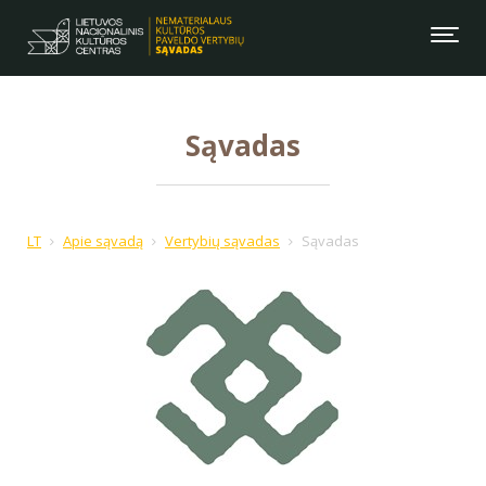
Sąvadas
LT
Apie sąvadą
Vertybių sąvadas
Sąvadas