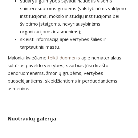
sudaryti galimybes Sąvadu naudotis visoms
suinteresuotoms grupėms (valstybinėms valdymo
institucijoms, mokslo ir studijų institucijoms bei
švietimo įstaigoms, nevyriausybinėms
organizacijoms ir asmenims);
skleisti informaciją apie vertybes šalies ir
tarptautiniu mastu.
Maloniai kviečiame
teikti duomenis
apie nematerialaus
kultūros paveldo vertybes, svarbias Jūsų krašto
bendruomenėms, žmonių grupėms, vertybes
puoselėjantiems, skleidžiantiems ir perduodantiems
asmenims.
Nuotraukų galerija