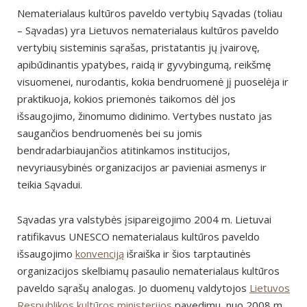
Nematerialaus kultūros paveldo vertybių Sąvadas (toliau
– Sąvadas) yra Lietuvos nematerialaus kultūros paveldo
vertybių sisteminis sąrašas, pristatantis jų įvairovę,
apibūdinantis ypatybes, raidą ir gyvybingumą, reikšmę
visuomenei, nurodantis, kokia bendruomenė jį puoselėja ir
praktikuoja, kokios priemonės taikomos dėl jos
išsaugojimo, žinomumo didinimo. Vertybes nustato jas
saugančios bendruomenės bei su jomis
bendradarbiaujančios atitinkamos institucijos,
nevyriausybinės organizacijos ar pavieniai asmenys ir
teikia Sąvadui.
Sąvadas yra valstybės įsipareigojimo 2004 m. Lietuvai
ratifikavus UNESCO nematerialaus kultūros paveldo
išsaugojimo
konvenciją
išraiška ir šios tarptautinės
organizacijos skelbiamų pasaulio nematerialaus kultūros
paveldo sąrašų analogas. Jo duomenų valdytojos
Lietuvos
Respublikos kultūros ministerijos
pavedimu, nuo 2008 m.