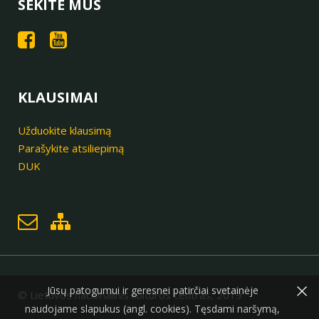
SEKITE MUS
KLAUSIMAI
Užduokite klausimą
Parašykite atsiliepimą
DUK
×
Jūsų patogumui ir geresnei patirčiai svetainėje
© Lietuvos nacionalinis kultūros centras, 2019
naudojame slapukus (angl. cookies). Tęsdami naršymą,