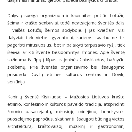
dalijamasi mintimis, giedoti padeda bažnyčios choristai.
Dalyvių sueigą organizuoja ir kapinaites prižiūri Lotužių
šeima ir krašto senbuviai, todėl neatsiejama šventės dalis
– vaišės Lotužių šeimos sodyboje. Į jas kviečiami visi
dalyviai: tiek vietos gyventojai, kuriems svarbu ne tik
pagerbti mirusiuosius, bet ir palaikyti tarpusavio ryšį, tiek
išeiviai ar kiti švente besidomintys žmonės. Apie šventę
sužinoma iš lūpų į lūpas, rajoninės žiniasklaidos, bažnyčių
skelbimų. Prie šventės organizavimo bei išsaugojimo
prisideda Dovilų etninės kultūros centras ir Dovilų
seniūnija.
Kapinių šventė Kisiniuose – Mažosios Lietuvos krašto
etninio, konfesinio ir kultūros paveldo tradicija, atspindinti
žmonių pasaulėjautą, mirusiųjų minėjimo, bendrystės
puoselėjimo papročius, skatinanti išsaugoti būdingą vietos
architektūrą, kraštovaizdį, muzikinį ir gastronominį