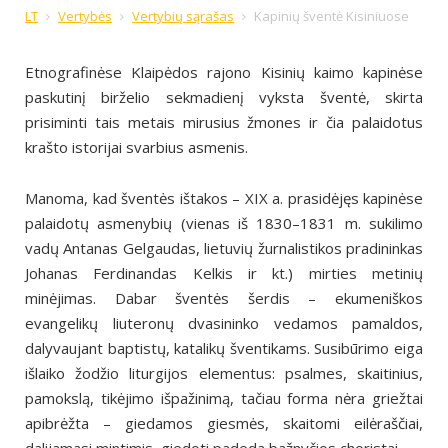
LT
Vertybės
Vertybių sąrašas
Kapinių šventė Kisiniuose
Etnografinėse Klaipėdos rajono Kisinių kaimo kapinėse
paskutinį birželio sekmadienį vyksta šventė, skirta
prisiminti tais metais mirusius žmones ir čia palaidotus
krašto istorijai svarbius asmenis.
Manoma, kad šventės ištakos – XIX a. prasidėjęs kapinėse
palaidotų asmenybių (vienas iš 1830–1831 m. sukilimo
vadų Antanas Gelgaudas, lietuvių žurnalistikos pradininkas
Johanas Ferdinandas Kelkis ir kt.) mirties metinių
minėjimas. Dabar šventės šerdis – ekumeniškos
evangelikų liuteronų dvasininko vedamos pamaldos,
dalyvaujant baptistų, katalikų šventikams. Susibūrimo eiga
išlaiko žodžio liturgijos elementus: psalmes, skaitinius,
pamokslą, tikėjimo išpažinimą, tačiau forma nėra griežtai
apibrėžta – giedamos giesmės, skaitomi eilėraščiai,