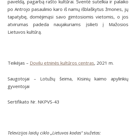
paveldą, pagarbą rašto kultūrai. Šventė sutelkia ir palaiko
po Antrojo pasaulinio karo iš namų išblaškytus žmones, jų
tapatybę, domėjimąsi savo gimtosiomis vietomis, o jos
atvirumas padeda naujakuriams įsilieti į Mažosios
Lietuvos kultūrą.
Teikėjas –
Dovilų etninės kultūros centras
, 2021 m.
Saugotojai – Lotužių šeima, Kisinių kaimo apylinkių
gyventojai
Sertifikato Nr. NKPVS-43
Televizijos laidų ciklo „Lietuvos kodas“ siužetas: