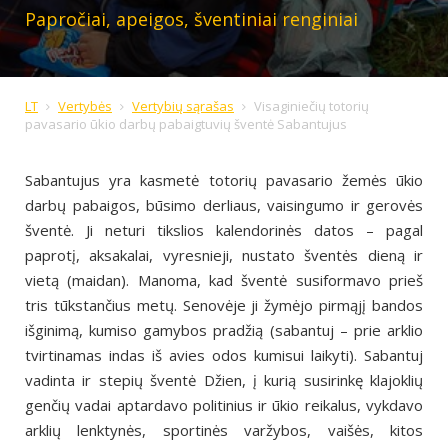
Papročiai, apeigos, šventiniai renginiai
LT
Vertybės
Vertybių sąrašas
Visaginiečių totorių
pavasario ūkio darbų pabaigtuvių šventė Sabantujus
Sabantujus yra kasmetė totorių pavasario žemės ūkio
darbų pabaigos, būsimo derliaus, vaisingumo ir gerovės
šventė. Ji neturi tikslios kalendorinės datos – pagal
paprotį, aksakalai, vyresnieji, nustato šventės dieną ir
vietą (maidan). Manoma, kad šventė susiformavo prieš
tris tūkstančius metų. Senovėje ji žymėjo pirmąjį bandos
išginimą, kumiso gamybos pradžią (sabantuj – prie arklio
tvirtinamas indas iš avies odos kumisui laikyti). Sabantuj
vadinta ir stepių šventė Džien, į kurią susirinkę klajoklių
genčių vadai aptardavo politinius ir ūkio reikalus, vykdavo
arklių lenktynės, sportinės varžybos, vaišės, kitos