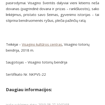
pasirodymai. Visagino šventės dalyviai vieni kitiems neša
dovanas (pagrindinė dovana ir prizas – rankšluostis), sako
linkėjimus, pristato savo šeimas, gyvenimo istorijas – tai
stiprina bendruomenės ryšius, plečia pažinčių ratą.
Teikėjai –
Visagino kultūros centras
, Visagino totorių
bendrija, 2018 m.
Saugotojas – Visagino totorių bendrija
Sertifikato Nr. NKPVS-22
Daugiau informacijos:
Įrašo sukūrimo data: 2019-08-27 10:02:58