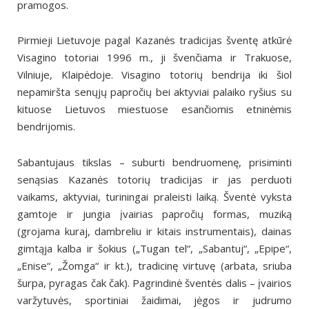
pramogos.
Pirmieji Lietuvoje pagal Kazanės tradicijas šventę atkūrė
Visagino totoriai 1996 m., ji švenčiama ir Trakuose,
Vilniuje, Klaipėdoje. Visagino totorių bendrija iki šiol
nepamiršta senųjų papročių bei aktyviai palaiko ryšius su
kituose Lietuvos miestuose esančiomis etninėmis
bendrijomis.
Sabantujaus tikslas – suburti bendruomenę, prisiminti
senąsias Kazanės totorių tradicijas ir jas perduoti
vaikams, aktyviai, turiningai praleisti laiką. Šventė vyksta
gamtoje ir jungia įvairias papročių formas, muziką
(grojama kuraj, dambreliu ir kitais instrumentais), dainas
gimtąja kalba ir šokius („Tugan tel“, „Sabantuj“, „Epipe“,
„Enise“, „Žomga“ ir kt.), tradicinę virtuvę (arbata, sriuba
šurpa, pyragas čak čak). Pagrindinė šventės dalis – įvairios
varžytuvės, sportiniai žaidimai, jėgos ir judrumo