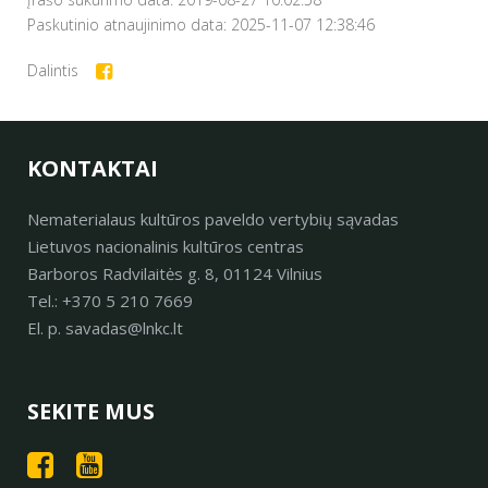
Paskutinio atnaujinimo data: 2025-11-07 12:38:46
Dalintis
KONTAKTAI
Nematerialaus kultūros paveldo vertybių sąvadas
Lietuvos nacionalinis kultūros centras
Barboros Radvilaitės g. 8, 01124 Vilnius
Tel.: +370 5 210 7669
El. p. savadas@lnkc.lt
SEKITE MUS