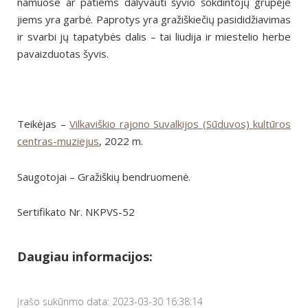
namuose ar patiems dalyvauti šyvio šokdintojų grupėje
jiems yra garbė. Paprotys yra gražiškiečių pasididžiavimas
ir svarbi jų tapatybės dalis – tai liudija ir miestelio herbe
pavaizduotas šyvis.
Teikėjas –
Vilkaviškio rajono Suvalkijos (Sūduvos) kultūros
centras-muziejus
, 2022 m.
Saugotojai – Gražiškių bendruomenė.
Sertifikato Nr. NKPVS-52
Daugiau informacijos:
Įrašo sukūrimo data: 2023-03-30 16:38:14