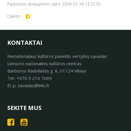
Paskutinio atnaujinimo data: 2024-01-16 13:32:55
Dalintis
KONTAKTAI
Nematerialaus kultūros paveldo vertybių sąvadas
Lietuvos nacionalinis kultūros centras
Barboros Radvilaitės g. 8, 01124 Vilnius
Tel.: +370 5 210 7669
El. p. savadas@lnkc.lt
SEKITE MUS