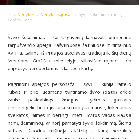
LT
Vertybės
Vertybių sąrašas
Šyvio šokdinimo tradicija
Gražiškiuose
Šyvio šokdinimas – tai Užgavėnių karnavalą primenanti
tarpušvenčio apeiga, rašytiniuose šaltiniuose minima nuo
XVIII a. Galimai iš Prūsijos atkeliavusi tradicija iki šių dienų
švenčiama Gražiškių miestelyje, Vilkaviškio rajone – čia
paprotys perduodamas iš kartos į kartą.
Pagrindinį apeigos personažą – šyvį – įkūnija raitelio
rūbais ir prie juosmens tvirtinamo šyvo (balto) arklio
kauke pasidabinęs žmogus. Lydimas gausaus
persirengėlių būrio jis lankosi namų kiemuose, linkėdamas
sveikatos, laimės ir derlingų metų. Svitos vadas klausia
namų šeimininkų, ar norį pamatyti šyvio šokdinimą. Šiems
sutikus, šluočius nušluoja aikštelę, į kurią netrukus
atžygiavę kareiviai atiduoda pagarbą šeimininkams,