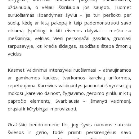
uždainuoja, o vėliau išsirikiuoja jos saugoti. Tuomet
suruošiamas išbandymas šyviui – jis turi peršokti per
suolą, kėdę ar kitą pakopą ir taip pademonstruoti savo
eiklumą. Įspūdingi ir kiti eisenos dalyviai – meška su
meškininku, velnias. Vieni personažai gąsdina, grumiasi
tarpusavyje, kiti krečia išdaigas, suodžiais ištepa žmonių
veidus.
Kasmet vaidinimui intensyviai ruošiamasi – atnaujinamos
ar gaminamos kaukės, tvarkomos kareivių uniformos,
repetuojama. Kareivius vaidinantys jaunuoliai iš vyresniųjų
mokosi „kareivio dainos“, žygiavimo, gerbimo ginklu ir kitų
papročio elementų. Svarbiausia – išmanyti vaidmenį,
drąsiai ir kūrybingai improvizuoti.
Gražiškių bendruomenė tiki, jog šyvis namams suteikia
šviesos ir gėrio, todėl priimti persirengėlius savo