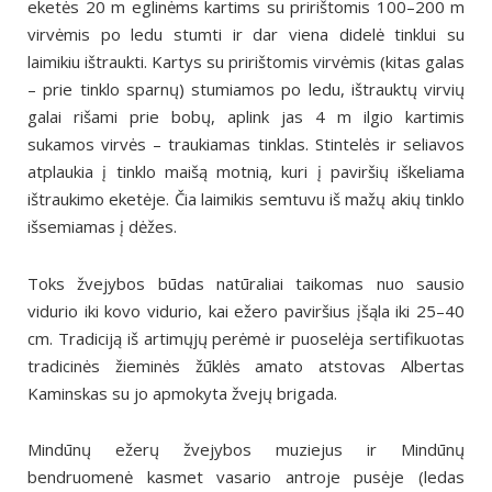
eketės 20 m eglinėms kartims su pririštomis 100–200 m
virvėmis po ledu stumti ir dar viena didelė tinklui su
laimikiu ištraukti. Kartys su pririštomis virvėmis (kitas galas
– prie tinklo sparnų) stumiamos po ledu, ištrauktų virvių
galai rišami prie bobų, aplink jas 4 m ilgio kartimis
sukamos virvės – traukiamas tinklas. Stintelės ir seliavos
atplaukia į tinklo maišą motnią, kuri į paviršių iškeliama
ištraukimo eketėje. Čia laimikis semtuvu iš mažų akių tinklo
išsemiamas į dėžes.
Toks žvejybos būdas natūraliai taikomas nuo sausio
vidurio iki kovo vidurio, kai ežero paviršius įšąla iki 25–40
cm. Tradiciją iš artimųjų perėmė ir puoselėja sertifikuotas
tradicinės žieminės žūklės amato atstovas Albertas
Kaminskas su jo apmokyta žvejų brigada.
Mindūnų ežerų žvejybos muziejus ir Mindūnų
bendruomenė kasmet vasario antroje pusėje (ledas