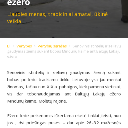
ežero
Liaudies menas, tradiciniai amatai, ūkinė
veikla
LT
Vertybės
Vertybių sąrašas
Senovinis stintelių ir seliavų
gaudymas žiemą sukant bobas Mindūnų kaime ant Baltųjų Lakajų
ežero
Senovinis stintelių ir seliavų gaudymas žiemą sukant
bobas po ledu traukiamu tinklu Lietuvoje yra jau menkai
žinomas, tačiau nuo XIX a. pabaigos, kiek pamena vietiniai,
vis dar tebenaudojamas ant Baltųjų Lakajų ežero
Mindūnų kaime, Molėtų rajone.
Ežero lede peikenomis iškertama eketė tinklui įleisti, nuo
jos į dvi priešingas puses – dar apie 26–32 mažesnės