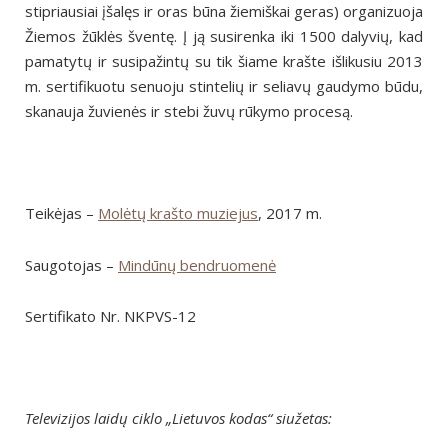
stipriausiai įšalęs ir oras būna žiemiškai geras) organizuoja
Žiemos žūklės šventę. Į ją susirenka iki 1500 dalyvių, kad
pamatytų ir susipažintų su tik šiame krašte išlikusiu 2013
m. sertifikuotu senuoju stintelių ir seliavų gaudymo būdu,
skanauja žuvienės ir stebi žuvų rūkymo procesą.
Teikėjas –
Molėtų krašto muziejus
, 2017 m.
Saugotojas –
Mindūnų bendruomenė
Sertifikato Nr. NKPVS-12
Televizijos laidų ciklo „Lietuvos kodas“ siužetas: