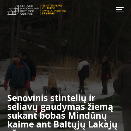
Senovinis stintelių ir
seliavų gaudymas žiemą
sukant bobas Mindūnų
kaime ant Baltųjų Lakajų