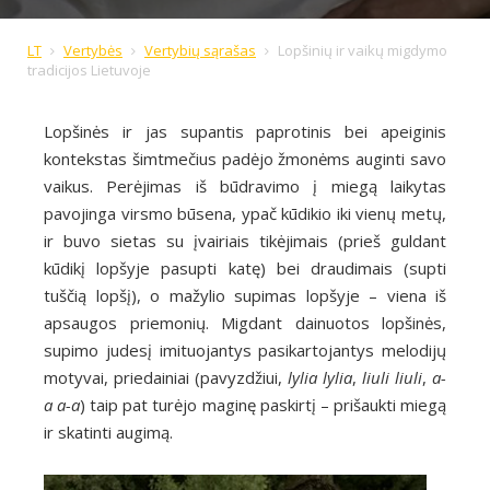
LT
Vertybės
Vertybių sąrašas
Lopšinių ir vaikų migdymo
tradicijos Lietuvoje
Lopšinės ir jas supantis paprotinis bei apeiginis
kontekstas šimtmečius padėjo žmonėms auginti savo
vaikus. Perėjimas iš būdravimo į miegą laikytas
pavojinga virsmo būsena, ypač kūdikio iki vienų metų,
ir buvo sietas su įvairiais tikėjimais (prieš guldant
kūdikį lopšyje pasupti katę) bei draudimais (supti
tuščią lopšį), o mažylio supimas lopšyje – viena iš
apsaugos priemonių. Migdant dainuotos lopšinės,
supimo judesį imituojantys pasikartojantys melodijų
motyvai, priedainiai (pavyzdžiui,
lylia lylia
,
liuli liuli
,
a-
a a-a
) taip pat turėjo maginę paskirtį – prišaukti miegą
ir skatinti augimą.