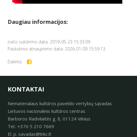
Daugiau informacijos:
Įrašo sukūrimo data: 2019-05-23 15:33:09
Paskutinio atnaujinimo data: 2026-01-09 15:59:13
Dalintis
KONTAKTAI
Nematerialaus kultūros paveldo vertybių sąvadas
Lietuvos nacionalinis kultūros centras
Barboros Radvilaitės g. 8, 01124 Vilnius
Tel.: +370 5 210 7669
El. p. savadas@lnkc.lt