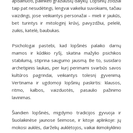
apdainuoti, palinkėti gražiausių dalykų. Lopšinių žodžiai
taip pat nesudėtingi, lengvai vaikeliui suvokiami, tačiau
vaizdingi, jose veikiantys personažai – mieli ir jaukūs,
bet turintys ir mitologinį krūvį, pavyzdžiui, pelelė,
zuikis, katelė, baubukas.
Psichologai pastebi, kad lopšinės palaiko darnų
mamos ir kūdikio ryšį, skatina mažylio psichikos
stabilumą, stiprina saugumo jausmą. Be to, susidaro
archetipinis laukas, per kurį perimami svarbūs savos
kultūros pagrindai, veikiantys tolesnį gyvenimą.
Vertinama ir ugdomoji lopšinių paskirtis: klausos,
ritmo, kalbos, vaizduotės, pasaulio pažinimo
lavinimas.
Šiandien lopšinės, migdymo tradicijos gyvuoja ir
šiuolaikinėse jaunose šeimose, ir kitoje aplinkoje: jų
mokosi auklės, darželių auklėtojos, vaikai ikimokyklinio