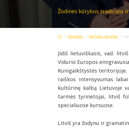
Žodinės kūrybos tradicijos i
LT
Vertybės
Vertybių sąrašas
Lie
Jidiš lietuviškasis, vad. litv
Vidurio Europos emigravusiai
Kunigaikštystės teritorijoje.
raiškos intensyvumas labai
kultūrinę kalbą Lietuvoje v
tarmės tyrinėtojai, litviš f
specialiuose kursuose.
Litviš yra žodynu ir gramati