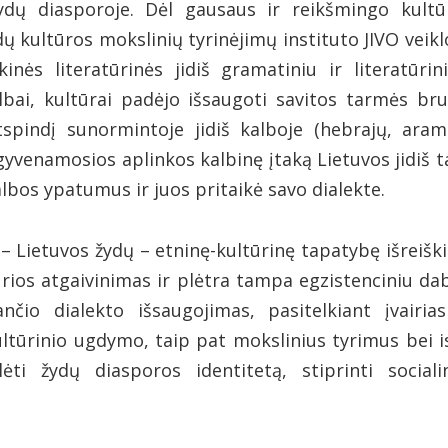
dų diasporoje. Dėl gausaus ir reikšmingo kultūrin
dų kultūros mokslinių tyrinėjimų instituto JIVO veiklos
kinės literatūrinės jidiš gramatiniu ir literatūri
lbai, kultūrai padėjo išsaugoti savitos tarmės b
spindį sunormintoje jidiš kalboje (hebrajų, aram
 gyvenamosios aplinkos kalbinę įtaką Lietuvos jidiš t
lbos ypatumus ir juos pritaikė savo dialekte.
ų – Lietuvos žydų – etninę-kultūrinę tapatybę išreiš
 kurios atgaivinimas ir plėtra tampa egzistenciniu 
ančio dialekto išsaugojimas, pasitelkiant įvair
ltūrinio ugdymo, taip pat mokslinius tyrimus bei is
ti žydų diasporos identitetą, stiprinti socialin