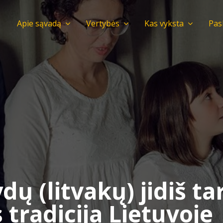
Apie sąvadą
Vertybės
Kas vyksta
Pas
dų (litvakų) jidiš t
 tradicija Lietuvoje