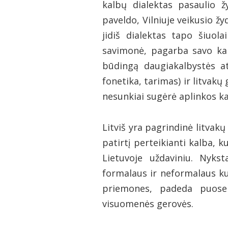
kalbų dialektas pasaulio žy
paveldo, Vilniuje veikusio žy
jidiš dialektas tapo šiuolai
savimonė, pagarba savo ka
būdingą daugiakalbystės at
fonetika, tarimas) ir litvakų
nesunkiai sugėrė aplinkos ka
Litviš yra pagrindinė litvak
patirtį perteikianti kalba,
Lietuvoje uždaviniu. Nykst
formalaus ir neformalaus ku
priemones, padeda puoselė
visuomenės gerovės.