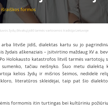
r išraiškos formos
tuvos žydų (litvakų) jidiš tarmės vartosenos tradicija Lietuvoje
iš arba litviše jidiš, dialektas kartu su jo pagrindin
s žydais aškenaziais – įsitvirtino maždaug XV a. beve
 Po Holokausto katastrofos litviš tarmės vartotojų s
 sumenko, tačiau neišnyko. Šiuo metu dialektą k
artoja kelios žydų ir mišrios šeimos, nedidelė r
olkloro, literatūros skleidėjai, taip pat šio dialek
nėmis formomis itin turtingas bei kultūriniu požiūri