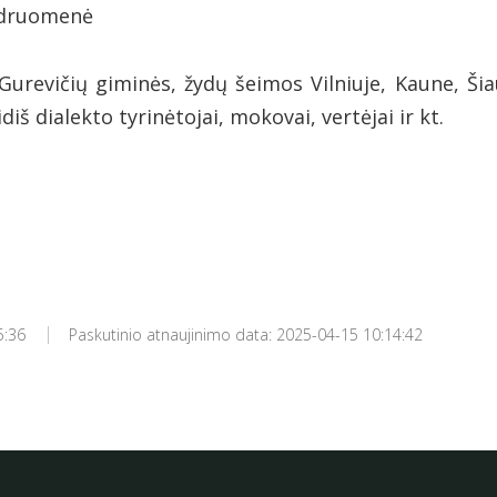
endruomenė
Gurevičių giminės, žydų šeimos Vilniuje, Kaune, Šia
iš dialekto tyrinėtojai, mokovai, vertėjai ir kt.
5:36
Paskutinio atnaujinimo data: 2025-04-15 10:14:42