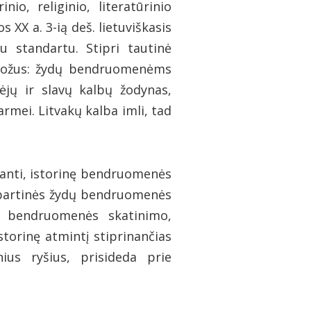
io, religinio, literatūrinio
 XX a. 3-ią deš. lietuviškasis
niu standartu. Stipri tautinė
ruožus: žydų bendruomenėms
ėjų ir slavų kalbų žodynas,
armei. Litvakų kalba imli, tad
kianti, istorinę bendruomenės
dabartinės žydų bendruomenės
ias bendruomenės skatinimo,
torinę atmintį stiprinančias
ius ryšius, prisideda prie