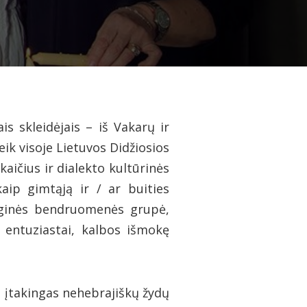
iais skleidėjais – iš Vakarų ir
ik visoje Lietuvos Didžiosios
kaičius ir dialekto kultūrinės
aip gimtąją ir / ar buities
eliginės bendruomenės grupė,
to entuziastai, kalbos išmokę
u įtakingas nehebrajiškų žydų