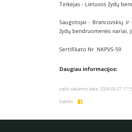
Teikėjas - Lietuvos žydų b
Saugotojai - Brancovskių ir 
žydų bendruomenės nariai, jid
Sertifikato Nr. NKPVS-59
Daugiau informacijos:
Įrašo sukūrimo data: 2024-03-27 17:1
Dalintis