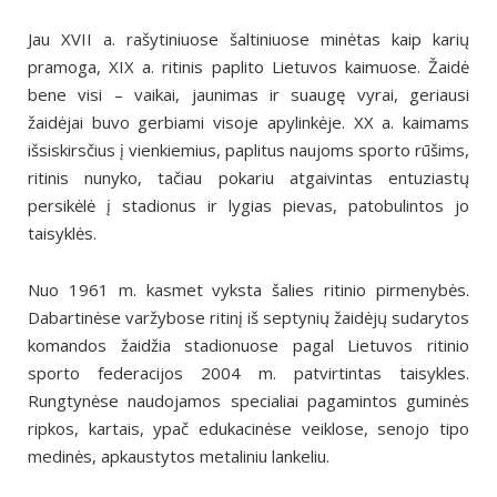
Jau XVII a. rašytiniuose šaltiniuose minėtas kaip karių
pramoga, XIX a. ritinis paplito Lietuvos kaimuose. Žaidė
bene visi – vaikai, jaunimas ir suaugę vyrai, geriausi
žaidėjai buvo gerbiami visoje apylinkėje. XX a. kaimams
išsiskirsčius į vienkiemius, paplitus naujoms sporto rūšims,
ritinis nunyko, tačiau pokariu atgaivintas entuziastų
persikėlė į stadionus ir lygias pievas, patobulintos jo
taisyklės.
Nuo 1961 m. kasmet vyksta šalies ritinio pirmenybės.
Dabartinėse varžybose ritinį iš septynių žaidėjų sudarytos
komandos žaidžia stadionuose pagal Lietuvos ritinio
sporto federacijos 2004 m. patvirtintas taisykles.
Rungtynėse naudojamos specialiai pagamintos guminės
ripkos, kartais, ypač edukacinėse veiklose, senojo tipo
medinės, apkaustytos metaliniu lankeliu.