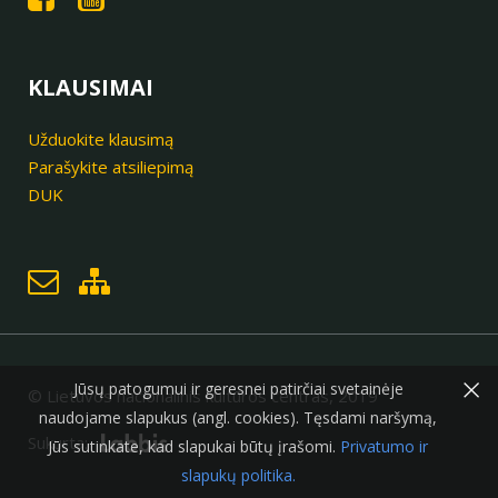
KLAUSIMAI
Užduokite klausimą
Parašykite atsiliepimą
DUK
×
Jūsų patogumui ir geresnei patirčiai svetainėje
© Lietuvos nacionalinis kultūros centras, 2019
naudojame slapukus (angl. cookies). Tęsdami naršymą,
Sukurta:
Jūs sutinkate, kad slapukai būtų įrašomi.
Privatumo ir
slapukų politika.