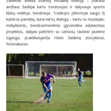
Žaidimas atlieka svarbią socialinę funkciją – įvairaus
amžiaus žaidėjai kartu treniruojasi ir dalyvauja sporto
klubų veikloje, bendrauja. Tradicijos plėtotojai saugo šį
kultūros paveldą, kuria kartų dialogą – kartu su muziejais,
mokyklomis, bendruomenėmis įgyvendina edukacinius
projektus, dalijasi patirtimi su Lietuvių tautinio jaunimo
sąjunga, praktikuojančia ritinio žaidimą stovyklose,
festivaliuose.