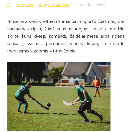
LT
Vertybės
Vertybių sąrašas
Lietuviškas ritinis
Ritinis yra senas lietuvių komandinio sporto žaidimas, dar
vadinamas ripka, žaidžiamas naudojant apskritą medžio
skritę, kurią dviejų komandų žaidėjai meta arba ridena
ranka į vartus, perduoda vienas kitam, o stabdo
medinėmis lazdomis – ritmušomis.