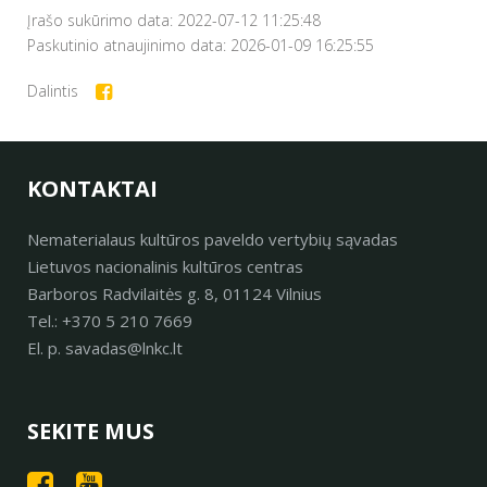
Įrašo sukūrimo data: 2022-07-12 11:25:48
Paskutinio atnaujinimo data: 2026-01-09 16:25:55
Dalintis
KONTAKTAI
Nematerialaus kultūros paveldo vertybių sąvadas
Lietuvos nacionalinis kultūros centras
Barboros Radvilaitės g. 8, 01124 Vilnius
Tel.: +370 5 210 7669
El. p. savadas@lnkc.lt
SEKITE MUS