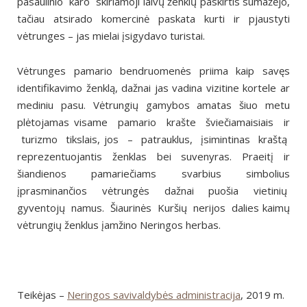
pasaulinio karo skiriamoji
laivų ženklų paskirtis sumažėjo,
tačiau atsirado komercinė
paskata kurti ir pjaustyti
vėtrunges – jas mielai įsigydavo tu
ristai.
Vėtrunges pamario bendruomenės priima kaip savęs
identi
fikavimo ženklą, dažnai jas vadina vizitine kortele ar
medi
niu pasu. Vėtrungių gamybos amatas šiuo metu
plėtojamas
visame pamario krašte šviečiamaisiais ir
turizmo tikslais,
jos – patrauklus, įsimintinas kraštą
reprezentuojantis
ženklas bei suvenyras. Praeitį ir
šiandienos pamariečiams
svarbius simbolius
įprasminančios vėtrungės dažnai puošia
vietinių
gyventojų namus. Šiaurinės Kuršių nerijos dalies
kaimų
vėtrungių ženklus įamžino Neringos herbas.
Teikėjas –
Neringos savivaldybės administracija
, 2019 m.