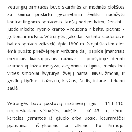
Vėtrungių pirmtakės buvo skardinės ar medinės plokštės
su
kaimui priskirtu geometriniu ženklu, nudažytu
kontrastingo
mis spalvomis: Kuršių nerijos kaimų ženklai –
juoda ir balta,
rytinio kranto – raudona ir balta, pietinio –
geltona ir mėlyna.
Vėtrungės gale dar tvirtinta raudonos ir
baltos spalvos vėlia
vėlė. Apie 1890 m. žvejai šias lenteles
ėmė puošti: priešvėji
nę ir viršutinę dalį papildė įmantriais
mediniais kiaurapjoviais
raižiniais, puošyboje derinti
artimos aplinkos motyvai, alego
riniai religiniai, meilės bei
vilties simboliai: švyturys, žvejų na
mai, laivai, žmonių ir
gyvūnų figūros, bažnyčia, kryžius, širdis,
inkaras, tekanti
saulė.
Vėtrungės buvo pastovių matmenų: ilgis – 114–116
cm,
neskaitant vėliavėlės, aukštis – 40–45 cm, rėmo
kartelės
gamintos iš ąžuolo arba uosio, kiauraraščiai
pjaustiniai – iš
gluosnio ar alksnio. Po Pirmojo