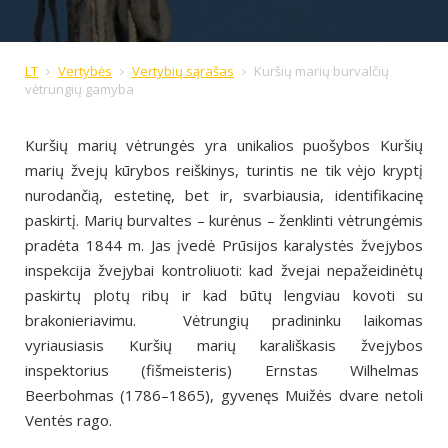
LT
Vertybės
Vertybių sąrašas
Kuršių marių burvalčių
vėtrungių gamyba
Kuršių marių vėtrungės yra unikalios puošybos Kuršių
marių
žvejų kūrybos reiškinys, turintis ne tik vėjo kryptį
nurodančią,
estetinę, bet ir, svarbiausia, identifikacinę
paskirtį. Marių bur
valtes – kurėnus – ženklinti vėtrungėmis
pradėta 1844 m. Jas
įvedė Prūsijos karalystės žvejybos
inspekcija žvejybai kon
troliuoti: kad žvejai nepažeidinėtų
paskirtų plotų ribų ir kad
būtų lengviau kovoti su
brakonieriavimu. Vėtrungių pradinin
ku laikomas
vyriausiasis Kuršių marių karališkasis žvejybos
inspektorius (fišmeisteris) Ernstas Wilhelmas
Beerbohmas
(1786–1865), gyvenęs Muižės dvare netoli
Ventės rago.