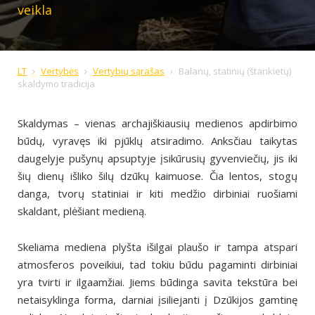
veikla
LT
Vertybės
Vertybių sąrašas
Balanų, statinių (štankietų)
skaldymo tradicija
Skaldymas – vienas archajiškiausių medienos apdirbimo
būdų, vyravęs iki pjūklų atsiradimo. Anksčiau taikytas
daugelyje pušynų apsuptyje įsikūrusių gyvenviečių, jis iki
šių dienų išliko šilų dzūkų kaimuose. Čia lentos, stogų
danga, tvorų statiniai ir kiti medžio dirbiniai ruošiami
skaldant, plėšiant medieną.
Skeliama mediena plyšta išilgai plaušo ir tampa atspari
atmosferos poveikiui, tad tokiu būdu pagaminti dirbiniai
yra tvirti ir ilgaamžiai. Jiems būdinga savita tekstūra bei
netaisyklinga forma, darniai įsiliejanti į Dzūkijos gamtinę