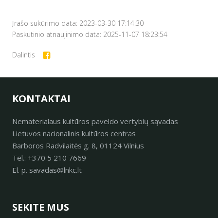
Įrašo sukūrimo data: 2023-03-30 17:14:30
Paskutinio atnaujinimo data: 2025-11-07 18:23:54
Dalintis
KONTAKTAI
Nematerialaus kultūros paveldo vertybių sąvadas
Lietuvos nacionalinis kultūros centras
Barboros Radvilaitės g. 8, 01124 Vilnius
Tel.: +370 5 210 7669
El. p. savadas@lnkc.lt
SEKITE MUS