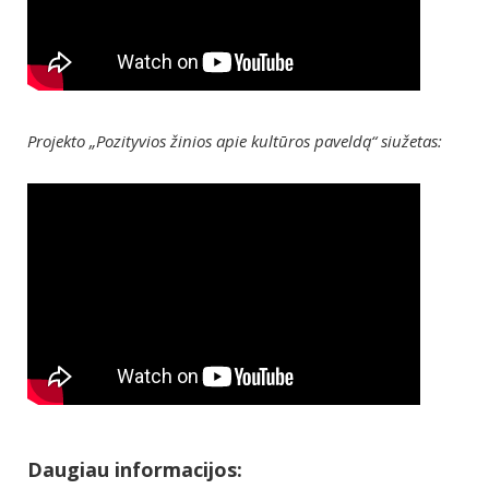
Projekto „Pozityvios žinios apie kultūros paveldą“ siužetas:
Daugiau informacijos: