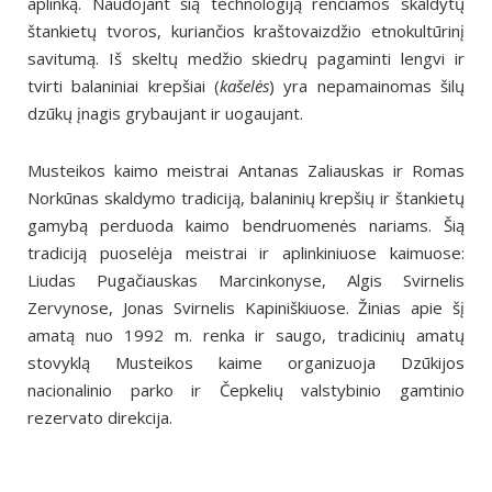
aplinką. Naudojant šią technologiją renčiamos skaldytų
štankietų tvoros, kuriančios kraštovaizdžio etnokultūrinį
savitumą. Iš skeltų medžio skiedrų pagaminti lengvi ir
tvirti balaniniai krepšiai (
kašelės
) yra nepamainomas šilų
dzūkų įnagis grybaujant ir uogaujant.
Musteikos kaimo meistrai Antanas Zaliauskas ir Romas
Norkūnas skaldymo tradiciją, balaninių krepšių ir štankietų
gamybą perduoda kaimo bendruomenės nariams. Šią
tradiciją puoselėja meistrai ir aplinkiniuose kaimuose:
Liudas Pugačiauskas Marcinkonyse, Algis Svirnelis
Zervynose, Jonas Svirnelis Kapiniškiuose. Žinias apie šį
amatą nuo 1992 m. renka ir saugo, tradicinių amatų
stovyklą Musteikos kaime organizuoja Dzūkijos
nacionalinio parko ir Čepkelių valstybinio gamtinio
rezervato direkcija.