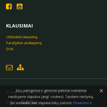
KLAUSIMAI
Užduokite klausimą
Parašykite atsiliepimą
DUK
×
Jūsų patogumui ir geresnei patirčiai svetainėje
© Lietuvos nacionalinis kultūros centras, 2019
naudojame slapukus (angl. cookies). Tęsdami naršymą,
Sukurta:
Jūs sutinkate, kad slapukai būtų įrašomi.
Privatumo ir