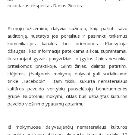
rinkodaros ekspertas Darius Gerulis.
Pirmųjų užsiėmimų dalyviai sužinojo, kaip pažinti savo
auditoriją, nustatyti jos poreikius ir pasirinkti tinkamus
komunikacijos kanalus bei priemones. Klausytojai
džiaugėsi, kad informacija pateikiama aiškiai, suprantamai,
iliustruojant gyvais pavyzdžiais, o įgytos žinios nesunkiai
pritaikomos praktikoje. Gilinti žinias, dalintis patirtimi,
idėjomis, įžvalgomis mokymų dalyviai gali socialiniame
tinkle „Facebook“ – tam tikslui sukurta nematerialaus
kultūros paveldo vertybių puoselėtojų bendruomenės
grupė. Nuotolinių mokymų ciklas bus užbaigtas kultūros
paveldo viešinimo ypatumų aptarimu.
Iš mokymuose dalyvaujančių nematerialaus kultūros
paveldo vertybių atstovų ekspertų komisija atrinks 12