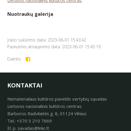
Lietuvos nacionalinis kultūros centras
.
Nuotraukų galerija
Įrašo sukūrimo data: 2023-06-01 15:43:42
Paskutinio atnaujinimo data: 2023-06-01 15:45:19
Dalintis
KONTAKTAI
Nematerialaus kultūros paveldo vertybių sąvadas
Lietuvos nacionalinis kultūros centras
Barboros Radvilaitės g. 8, 01124 Vilnius
Tel.: +370 5 210 7669
El. p. savadas@lnkc.lt