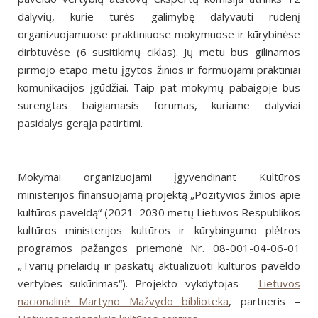
dalyvių, kurie turės galimybę dalyvauti rudenį
organizuojamuose praktiniuose mokymuose ir kūrybinėse
dirbtuvėse (6 susitikimų ciklas). Jų metu bus gilinamos
pirmojo etapo metu įgytos žinios ir formuojami praktiniai
komunikacijos įgūdžiai. Taip pat mokymų pabaigoje bus
surengtas baigiamasis forumas, kuriame dalyviai
pasidalys gerąja patirtimi.
Mokymai organizuojami įgyvendinant Kultūros
ministerijos finansuojamą projektą „Pozityvios žinios apie
kultūros paveldą“ (2021–2030 metų Lietuvos Respublikos
kultūros ministerijos kultūros ir kūrybingumo plėtros
programos pažangos priemonė Nr. 08-001-04-06-01
„Tvarių prielaidų ir paskatų aktualizuoti kultūros paveldo
vertybes sukūrimas“). Projekto vykdytojas –
Lietuvos
nacionalinė Martyno Mažvydo biblioteka
, partneris –