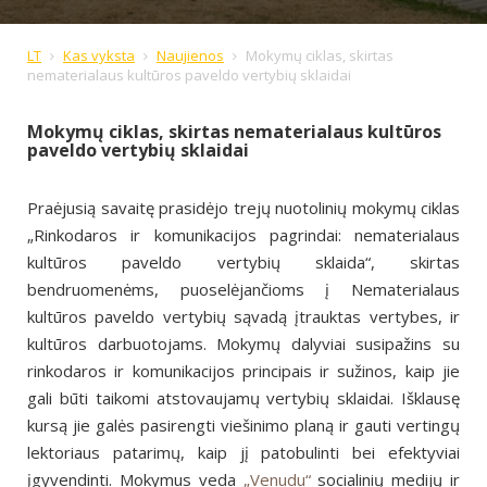
LT
Kas vyksta
Naujienos
Mokymų ciklas, skirtas
nematerialaus kultūros paveldo vertybių sklaidai
Mokymų ciklas, skirtas nematerialaus kultūros
paveldo vertybių sklaidai
Praėjusią savaitę prasidėjo trejų nuotolinių mokymų ciklas
„Rinkodaros ir komunikacijos pagrindai: nematerialaus
kultūros paveldo vertybių sklaida“, skirtas
bendruomenėms, puoselėjančioms į Nematerialaus
kultūros paveldo vertybių sąvadą įtrauktas vertybes, ir
kultūros darbuotojams. Mokymų dalyviai susipažins su
rinkodaros ir komunikacijos principais ir sužinos, kaip jie
gali būti taikomi atstovaujamų vertybių sklaidai. Išklausę
kursą jie galės pasirengti viešinimo planą ir gauti vertingų
lektoriaus patarimų, kaip jį patobulinti bei efektyviai
įgyvendinti. Mokymus veda
„Venudu“
socialinių medijų ir